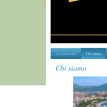
Accattatavillo
Chi siamo
Chi siamo